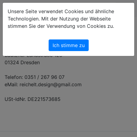
Unsere Seite verwendet Cookies und ähnliche
Technologien. Mit der Nutzung der Webseite
stimmen Sie der Verwendung von Cookies zu.
Impressum
Ich stimme zu
Kay Reichelt
Bautzner Landstraße 125
01324 Dresden
Telefon: 0351 / 267 96 07
eMail: reichelt.design@gmail.com
USt-IdNr. DE221573685