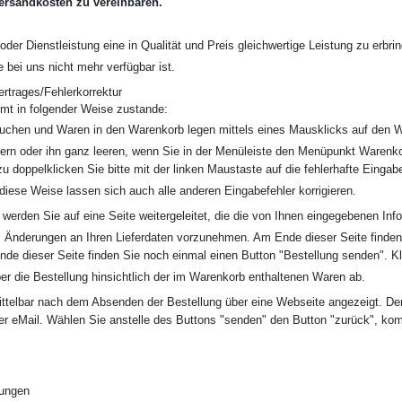
ersandkosten zu vereinbaren.
 oder Dienstleistung eine in Qualität und Preis gleichwertige Leistung zu erbr
 bei uns nicht mehr verfügbar ist.
trages/Fehlerkorrektur
mt in folgender Weise zustande:
uchen und Waren in den Warenkorb legen mittels eines Mausklicks auf den 
ern oder ihn ganz leeren, wenn Sie in der Menüleiste den Menüpunkt Warenk
oppelklicken Sie bitte mit der linken Maustaste auf die fehlerhafte Eingabe
diese Weise lassen sich auch alle anderen Eingabefehler korrigieren.
werden Sie auf eine Seite weitergeleitet, die die von Ihnen eingegebenen Info
t, Änderungen an Ihren Lieferdaten vorzunehmen. Am Ende dieser Seite finden
de dieser Seite finden Sie noch einmal einen Button "Bestellung senden". K
ber die Bestellung hinsichtlich der im Warenkorb enthaltenen Waren ab.
ittelbar nach dem Absenden der Bestellung über eine Webseite angezeigt. De
er eMail. Wählen Sie anstelle des Buttons "senden" den Button "zurück", kom
mungen