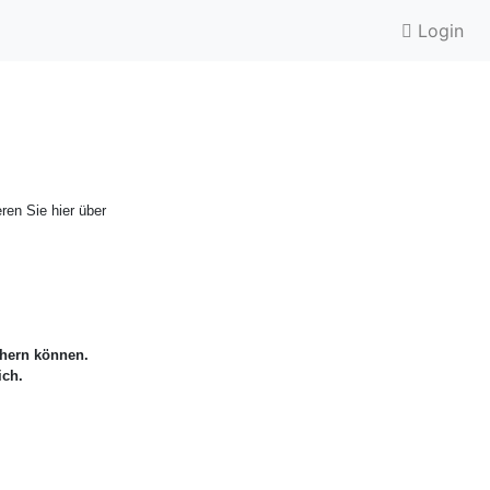
Login
ren Sie hier über
chern können.
ich.