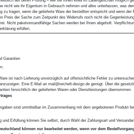
hließlich auf deren Prüfung – wie sie Ihnen etwa im Ladengeschäft möglich g
he nicht wie ihr Eigentum in Gebrauch nehmen und alles unterlassen, was de
zu tragen, wenn die gelieferte Ware der bestellten entspricht und wenn de
n Preis der Sache zum Zeitpunkt des Widerrufs noch nicht die Gegenleistung o
frei. Nicht paketversandfähige Sachen werden bei Ihnen abgeholt. Verpflich
rklärung erfüllen.
d Garantien
n.
Ware ist nach Lieferung unverzüglich auf offensichtliche Fehler zu untersuch
 anzuzeigen. Eine E-Mail an
mail@reichelt-design.de
genügt. Über die gesetzl
tien hinsichtlich der gelieferten Waren oder Dienstleistungen übernommen.
rtrages
ngaben sind unmittelbar im Zusammenhang mit dem angebotenen Produkt besc
ung und Erfüllung können Sie selbst, durch Wahl der Zahlungsart und Versanda
Deutschland können nur bearbeitet werden, wenn vor dem Bestellvorga