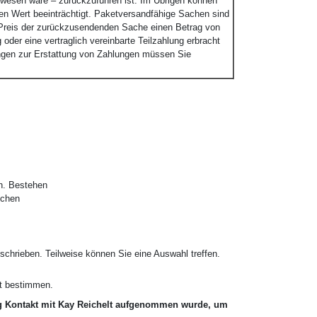
ewesen wäre – zurückzuführen ist. Im Übrigen können
ren Wert beeinträchtigt. Paketversandfähige Sachen sind
r Preis der zurückzusendenden Sache einen Betrag von
der eine vertraglich vereinbarte Teilzahlung erbracht
tungen zur Erstattung von Zahlungen müssen Sie
en. Bestehen
ichen
hrieben. Teilweise können Sie eine Auswahl treffen.
rt bestimmen.
ng Kontakt mit Kay Reichelt aufgenommen wurde, um