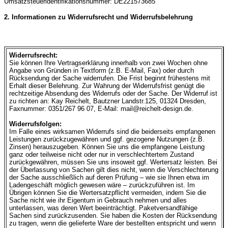
Umsatzsteueridentifikationsnummer: DE221573685
2. Informationen zu Widerrufsrecht und Widerrufsbelehrung
Widerrufsrecht:
Sie können Ihre Vertragserklärung innerhalb von zwei Wochen ohne
Angabe von Gründen in Textform (z.B. E-Mail, Fax) oder durch
Rücksendung der Sache widerrufen. Die Frist beginnt frühestens mit
Erhalt dieser Belehrung. Zur Wahrung der Widerrufsfrist genügt die
rechtzeitige Absendung des Widerrufs oder der Sache. Der Widerruf ist
zu richten an: Kay Reichelt, Bautzner Landstr.125, 01324 Dresden,
Faxnummer: 0351/267 96 07, E-Mail:
mail@reichelt-design.de
.
Widerrufsfolgen:
Im Falle eines wirksamen Widerrufs sind die beiderseits empfangenen
Leistungen zurückzugewähren und ggf. gezogene Nutzungen (z.B.
Zinsen) herauszugeben. Können Sie uns die empfangene Leistung
ganz oder teilweise nicht oder nur in verschlechtertem Zustand
zurückgewähren, müssen Sie uns insoweit ggf. Wertersatz leisten. Bei
der Überlassung von Sachen gilt dies nicht, wenn die Verschlechterung
der Sache ausschließlich auf deren Prüfung – wie sie Ihnen etwa im
Ladengeschäft möglich gewesen wäre – zurückzuführen ist. Im
Übrigen können Sie die Wertersatzpflicht vermeiden, indem Sie die
Sache nicht wie ihr Eigentum in Gebrauch nehmen und alles
unterlassen, was deren Wert beeinträchtigt. Paketversandfähige
Sachen sind zurückzusenden. Sie haben die Kosten der Rücksendung
zu tragen, wenn die gelieferte Ware der bestellten entspricht und wenn